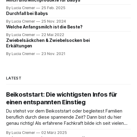
By Lucia Cremer
25 Feb. 2025
Durchfall bei Babys
By Lucia Cremer
25 Nov. 2024
Welche Anfangsmilch ist die Beste?
By Lucia Cremer
22 Mai 2022
Zwiebelsäckchen & Zwiebelsocken bei
Erkältungen
By Lucia Cremer
23 Nov. 2021
LATEST
Beikoststart: Die wichtigsten Infos für
einen entspannten Einstieg
Du stehst vor dem Beikoststart oder begleitest Familien
beruflich durch diese spannende Zeit? Dann bist du hier
genau richtig! Als erfahrene Fachkraft bilde ich seit vielen
Jahren Fachpersonal in der babyfreundlichen Beikost aus –
By Lucia Cremer
02 März 2025
und das nicht nur für Hebammen, sondern für alle, die mit