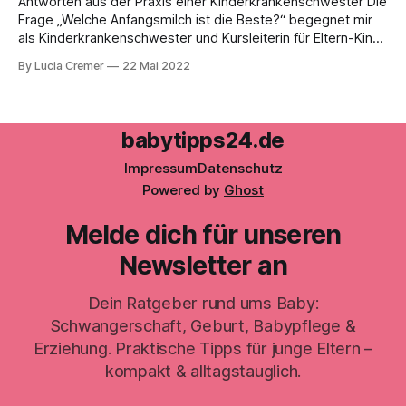
und bei Krankheit ihres Kindes stets den Rat
Antworten aus der Praxis einer Kinderkrankenschwester Die
Frage „Welche Anfangsmilch ist die Beste?“ begegnet mir
als Kinderkrankenschwester und Kursleiterin für Eltern-Kind-
Kurse immer wieder. Kein Wunder, schließlich ist die
By Lucia Cremer
22 Mai 2022
Ernährung des Babys eines der wichtigsten Themen für
frischgebackene Eltern. Doch so einfach, wie viele
Werbeslogans es versprechen, ist die Antwort leider
babytipps24.de
Impressum
Datenschutz
Powered by
Ghost
Melde dich für unseren
Newsletter an
Dein Ratgeber rund ums Baby:
Schwangerschaft, Geburt, Babypflege &
Erziehung. Praktische Tipps für junge Eltern –
kompakt & alltagstauglich.