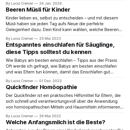
etwas falsch machst? Diese Gefühle kennen viele Eltern –
By Lucia Cremer
24 Jan. 2024
und Du bist damit nicht allein. Was steckt wirklich hinter dem
Beeren Müsli für Kinder
vielen Schreien?
Kinder lieben es, selbst zu entscheiden – und mit diesem
Müsli haben sie jeden Tag aufs Neue die perfekte
Gelegenheit dazu. Dein Kind kann wählen, welche Beeren
es heute als Topping im Müsli haben möchte. Diese kleinen
By Lucia Cremer
25 Mai 2023
Entscheidungen stärken nicht nur das Selbstbewusstsein,
Entspanntes einschlafen für Säuglinge,
sondern machen das Essen zu einem echten Erlebnis
diese Tipps solltest du kennen
Wie Babys am besten einschlafen – Tipps aus der Praxis
Oft werde ich gefragt, wie Babys am besten einschlafen
und was Eltern tun können, damit das Einschlafen gut
klappt. Die ehrliche Antwort: Es gibt kein Patentrezept, denn
By Lucia Cremer
01 Dez. 2022
Schlaf ist ein Entwicklungsprozess, den Babys nicht „lernen“
Quickfinder Homöopathie
müssen – ihr Gehirn reift Schritt für
Der Quickfinder ist ein praktisches Hilfsmittel für Eltern, die
sich schnell und verantwortungsvoll über die Anwendung
von homöopathischen Mitteln und Hausmitteln informieren
möchten. Er bietet eine übersichtliche Orientierungshilfe,
By Lucia Cremer
26 Mai 2022
ersetzt jedoch keine ärztliche Beratung. Der Quickfinder soll
Welche Anfangsmilch ist die Beste?
Eltern unterstützen, informierte Entscheidungen zu treffen