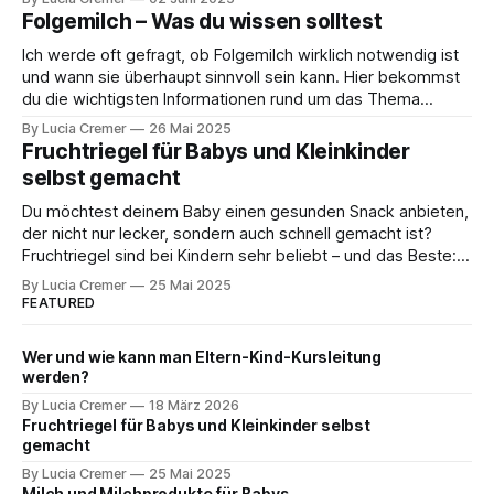
Spiel – ein einfaches, mildes Rezept, das Babys, Kindern
Folgemilch – Was du wissen solltest
und auch stillenden Mamas guttut. Warum sind Bananen
Ich werde oft gefragt, ob Folgemilch wirklich notwendig ist
Cookies bei Magen-Darm-Infekten so
und wann sie überhaupt sinnvoll sein kann. Hier bekommst
du die wichtigsten Informationen rund um das Thema
Folgemilch – klar, verständlich und praxisnah. Was ist
By Lucia Cremer
26 Mai 2025
Folgemilch? Folgemilch wird häufig als flüssige Beikost
Fruchtriegel für Babys und Kleinkinder
bezeichnet, ist aber keine notwendige Ergänzung zur
selbst gemacht
Ernährung deines Babys.
Du möchtest deinem Baby einen gesunden Snack anbieten,
der nicht nur lecker, sondern auch schnell gemacht ist?
Fruchtriegel sind bei Kindern sehr beliebt – und das Beste:
Du kannst sie ganz einfach selbst herstellen! So weißt du
By Lucia Cremer
25 Mai 2025
genau, was drin steckt, und kannst sie schon ab
FEATURED
Beikostreife anbieten. Von Lucia Cremer,
Wer und wie kann man Eltern-Kind-Kursleitung
werden?
By Lucia Cremer
18 März 2026
Fruchtriegel für Babys und Kleinkinder selbst
gemacht
By Lucia Cremer
25 Mai 2025
Milch und Milchprodukte für Babys