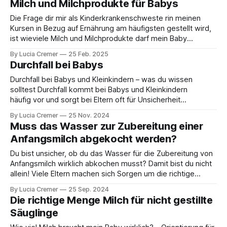
Milch und Milchprodukte für Babys
Kindern arbeiten. Auch viele Eltern profitieren
Die Frage dir mir als Kinderkrankenschweste rin meinen
Kursen in Bezug auf Ernährung am häufigsten gestellt wird,
ist wieviele Milch und Milchprodukte darf mein Baby
essen? Ist Kuhmilch für Babys gesund und braucht mein
By Lucia Cremer
25 Feb. 2025
Kind überhaupt Kuhmilch. Die Frage, wie viel Milch und
Durchfall bei Babys
Milchprodukte ein Baby essen darf, begegnet mir
Durchfall bei Babys und Kleinkindern – was du wissen
solltest Durchfall kommt bei Babys und Kleinkindern
häufig vor und sorgt bei Eltern oft für Unsicherheit
und Sorgen. Wie erkennst du Durchfall, was ist jetzt
By Lucia Cremer
25 Nov. 2024
wichtig und wann solltest du unbedingt zum Arzt?
Muss das Wasser zur Zubereitung einer
Hier findest du die wichtigsten Antworten und
Anfangsmilch abgekocht werden?
praktische Tipps
Du bist unsicher, ob du das Wasser für die Zubereitung von
Anfangsmilch wirklich abkochen musst? Damit bist du nicht
allein! Viele Eltern machen sich Sorgen um die richtige
Hygiene beim Fläschchen und fragen sich, ob das
By Lucia Cremer
25 Sep. 2024
Abkochen wirklich notwendig ist – besonders, wenn das
Die richtige Menge Milch für nicht gestillte
Baby noch ganz klein ist. Vielleicht hast
Säuglinge