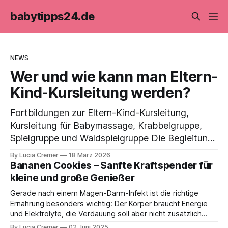
babytipps24.de
NEWS
Wer und wie kann man Eltern-
Kind-Kursleitung werden?
Fortbildungen zur Eltern-Kind-Kursleitung,
Kursleitung für Babymassage, Krabbelgruppe,
Spielgruppe und Waldspielgruppe Die Begleitung
junger Familien in den ersten Lebensjahren eines
By Lucia Cremer
18 März 2026
Kindes gehört zu den sinnvollsten und
Bananen Cookies – Sanfte Kraftspender für
erfüllendsten Aufgaben im pädagogischen
kleine und große Genießer
Bereich. Als Elternkursleitung unterstützen Sie
Gerade nach einem Magen-Darm-Infekt ist die richtige
Mütter und Väter dabei, die Entwicklung ihrer
Ernährung besonders wichtig: Der Körper braucht Energie
Kinder bewusst wahrzunehmen, eine sichere
und Elektrolyte, die Verdauung soll aber nicht zusätzlich
belastet werden. Hier kommen meine Bananen Cookies ins
Bindung aufzubauen und den
By Lucia Cremer
02 Juni 2025