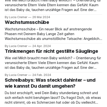
Wie viel Milch braucht mein Baby wirklich? – Orientierung für
verunsicherte Eltern Viele Eltern kennen das Gefühl: Kaum
ist das Baby da, tauchen unzählige Fragen auf. Eine der
häufigsten Unsicherheiten betrifft die richtige Milchmenge.
By Lucia Cremer
26 Mai 2024
„Trinkt mein Baby genug? Oder vielleicht zu viel?“ – Diese
Wachstumsschübe
Sorge ist völlig normal und beschäftigt fast alle
Wachstumsschübe – Ein neuer Blick auf anstrengende
Phasen mit Deinem Baby Lange Zeit galten
Wachstumsschübe als unumstößliche Tatsache: Angeblich
durchlaufen alle Babys zu bestimmten Zeiten die gleichen
By Lucia Cremer
24 Apr. 2024
„Schübe“, werden plötzlich anhänglicher, schlafen
Trinkmengen für nicht gestillte Säuglinge
schlechter und sind schwer zufriedenzustellen. Auch ich,
Lucia Cremer – Kinderkrankenschwester, habe dieses
Wie viel Milch braucht mein Baby wirklich? – Orientierung für
Konzept viele Jahre so weitergegeben. Doch inzwischen
verunsicherte Eltern Viele Eltern kennen das Gefühl: Kaum
ist das Baby da, tauchen unzählige Fragen auf. Eine der
häufigsten Unsicherheiten betrifft die richtige Milchmenge.
By Lucia Cremer
24 Feb. 2024
„Trinkt mein Baby genug? Oder vielleicht zu viel?“ – Diese
Schreibabys: Was steckt dahinter – und
Sorge ist völlig normal und beschäftigt fast alle
wie kannst Du damit umgehen?
Du bist erschöpft, weil Dein Baby stundenlang schreit und
sich einfach nicht beruhigen lässt? Du fragst Dich, ob etwas
nicht stimmt, ob es Schmerzen hat oder ob Du vielleicht